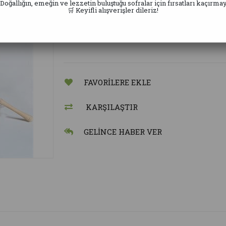
Alaaddin Ticaret
 Doğallığın, emeğin ve lezzetin buluştuğu sofralar için fırsatları kaçırmay
🛒 Keyifli alışverişler dileriz!
Doğal Petekli Altılı çerçev
2.70/3 KG arası
FAVORILERE EKLE
KARŞILAŞTIR
GELINCE HABER VER