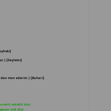
eyheki]
ur.) [Deylemi]
adan men ederim.) [Buhari]
kuvvetli müshil olur.
geçer yok olur.