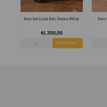
e 850 gr
Kars Çiçek Balı Süzme 850 GR
Ka
₺750,00
E EKLE
SEPETE EKLE