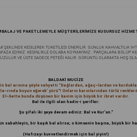
AMBALAJ VE PAKETLEMEYLE MÜŞTERİLERİMİZE KUSURSUZ HİZME
Mİ ŞEKLİNDE KESİLEREK TÜKETİLESİ ÖNERİLİR. GÜNLÜK KAHVALTILIK
İHT
FAZA EDİNİZ. KESİNLİKLE DOLABA KOYMAYINIZ.
. PARÇALARA BÖLÜP KE
ÜZÜLÜR VE ÜSTE SADECE PETEĞİ KALIR. GÖRÜNTÜ OLARAKTA HOŞ OLM
BALDAKİ MUCİZE
in bal arısına şöyle vahyetti "Dağlardan, ağaç¬lardan ve kurduklar
a¬rında boyun eğerek' yürü"! Onların karınlarından türlü renklerde
El¬bette bunda düşünen bir kavim için büyük bir ibret vardır.
Bal ile ilgili olan hadis-i şerifler:
Şu şifalı iki şeye devam ediniz: Bal ve Kur'an."
ün sabahleyin, bir kaşık bal alırsa; o kimsenin başına, büyük bir h
(Hafızayı kuvvetlendirmek için bal yiyin!)