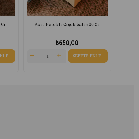
500 Gr
Kars Doğal Petekli Bal 750 Gr
Kars
₺1.050,00
E EKLE
SEPETE EKLE