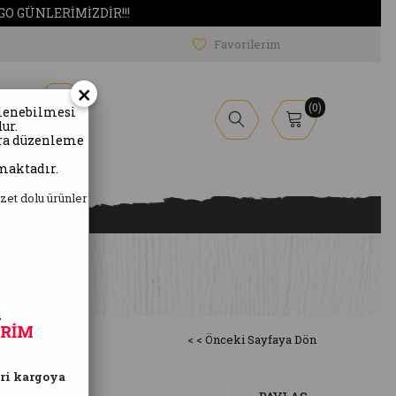
3000 TL ÜZERİ ALIŞVERİŞLERDE ÜCRETSİZ KARGO 
Favorilerim
×
0
nlenebilmesi
ur.
ura düzenleme
Yöresel
Ürünler
maktadır.
zet dolu ürünler
m
m
İRİM
< < Önceki Sayfaya Dön
eri kargoya