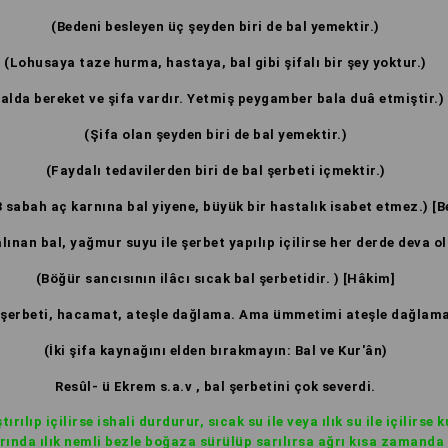
(Bedeni besleyen üç şeyden biri de bal yemektir.)
(Lohusaya taze hurma, hastaya, bal gibi şifalı bir şey yoktur.)
Balda bereket ve şifa vardır. Yetmiş peygamber bala duâ etmiştir.)
(Şifa olan şeyden biri de bal yemektir.)
(Faydalı tedavilerden biri de bal şerbeti içmektir.)
3 sabah aç karnına bal yiyene, büyük bir hastalık isabet etmez.) [B
alınan bal, yağmur suyu ile şerbet yapılıp içilirse her derde deva ol
(Böğür sancısının ilâcı sıcak bal şerbetidir. ) [Hâkim]
al şerbeti, hacamat, ateşle dağlama. Ama ümmetimi ateşle dağlam
(İki şifa kaynağını elden bırakmayın: Bal ve Kur'ân)
Resûl- ü Ekrem s.a.v , bal şerbetini çok severdi.
tırılıp içilirse ishali durdurur, sıcak su ile veya ılık su ile içilirse 
rında ılık nemli bezle boğaza sürülüp sarılırsa ağrı kısa zamanda 