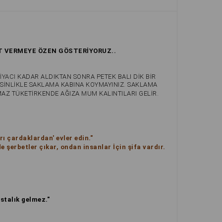
T VERMEYE ÖZEN GÖSTERİYORUZ..
İYACI
KADAR ALDIKTAN SONRA PETEK BALI DİK BİR
SİNLİKLE SAKLAMA KABINA KOYMAYINIZ. SAKLAMA
AZ TÜKETİRKENDE AĞIZA MUM KALINTILARI GELİR.
ı çardaklardan' evler edin."
 şerbetler çıkar, ondan insanlar İçin şifa vardır.
astalık gelmez."