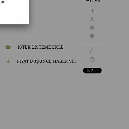
PAYLAŞ
ın.
e Bal
İSTEK LISTEME EKLE
FIYAT DÜŞÜNCE HABER VER