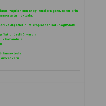
ylaşır. Yapılan son araştırmalara göre, şekerlerin
rmansı artırmaktadır.
leri ve diş etlerini mikroplardan korur,ağızdaki
ıflatıcı özelliği vardır
lık kazandırır.
ır
bilinmektedir
kuvvet verir.