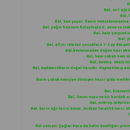
B
Bal, sırt ağr
Bal,
Bal, kan yapar. Kanın temizlenmesine 
Bal, yağın hazmını kolaylaştırır, anne ve in
Bal, kalp çarpıntı
Bal, 
Bal, altını ıslatan çocuklara 1-2 ay devaml
Bal,beslenmeden doğan bazı eksik
Bal, hem sabah hem ak
Bal, kusma, öksürük, 
Bal, bademciklerin doğal ilacıdır. Kaynatılmış ad
Balın çabuk enerjiye dönüşen hazır gıda maddesi
Bal, kozmeti
Bal, limon suyu ve bir bardak sı
Bal, mikrop öldürücü 
Bal, karın ağrılarını keser, mideye ferahlık verir. 
1
Bal uzmanı Çağlar Kara da balın özelliğini yitir