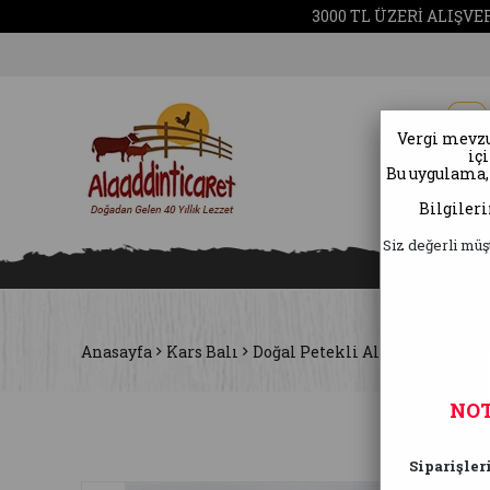
O SALI VE CUMARTESİ GÜNLERİ KARGO GÜNLERİMİZDİR!!!
Vergi mevzu
iç
Bu uygulama,
Kars Ba
Bilgiler
Siz değerli müş
Anasayfa
Kars Balı
Doğal Petekli Altılı çerçeve Ba
NOT
Siparişler