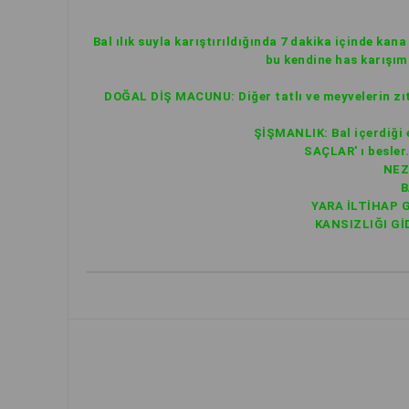
Bal ılık suyla karıştırıldığında 7 dakika içinde kan
bu kendine has karışım
DOĞAL DİŞ MACUNU: Diğer tatlı ve meyvelerin zıttı
ŞİŞMANLIK: Bal içerdiği e
SAÇLAR' ı besler.
NEZL
B
YARA İLTİHAP Gİ
KANSIZLIĞI GİDE