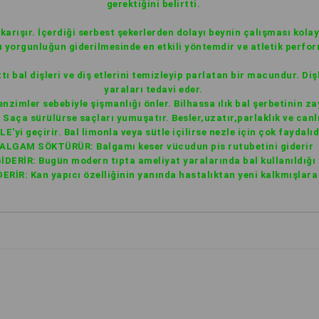
gerektiğini belirtti.
a karışır. İçerdiği serbest şekerlerden dolayı beynin çalışması kola
ı yorgunluğun giderilmesinde en etkili yöntemdir ve atletik perfo
 bal dişleri ve diş etlerini temizleyip parlatan bir macundur. Diş
yaraları tedavi eder.
nzimler sebebiyle şişmanlığı önler. Bilhassa ılık bal şerbetinin zay
 Saça sürülürse saçları yumuşatır. Besler,uzatır,parlaklık ve canlı
E'yi geçirir. Bal limonla veya sütle içilirse nezle için çok faydalıd
ALGAM SÖKTÜRÜR: Balgamı keser vücudun pis rutubetini giderir
DERİR: Bugün modern tıpta ameliyat yaralarında bal kullanıldığı 
RİR: Kan yapıcı özelliğinin yanında hastalıktan yeni kalkmışlara 