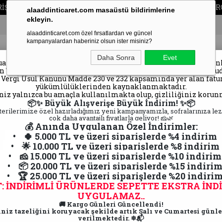
alaaddinticaret.com masaüstü bildirimlerine
ekleyin.
alaaddinticaret.com özel fırsatlardan ve güncel
kampanyalardan haberiniz olsun ister misiniz?
Kıymetli müşterimiz,
Daha Sonra
Evet
atı gereği, belirli tutarın üzerindeki siparişlerde fatura düze
in T.C. kimlik numarası veya vergi numarası alınması zorunlud
 Vergi Usul Kanunu Madde 230 ve 232 kapsamında yer alan fat
lı
Kars Peyniri
Kars Kaz Eti
Kars Yağ
yükümlülüklerinden kaynaklanmaktadır.
Ürünleri
iniz yalnızca bu amaçla kullanılmakta olup, gizliliğiniz korun
📦✨ Büyük Alışverişe Büyük İndirim! ✨📦
terilerimize özel hazırladığımız yeni kampanyamızla, sofralarınıza lez
çok daha avantajlı fiyatlarla geliyor! 🧀🌿
💰 Anında Uygulanan Özel İndirimler:
• 🍀 5.000 TL ve üzeri siparişlerde %4 indirim
• 🌟 10.000 TL ve üzeri siparişlerde %8 indirim
• 🧀 15.000 TL ve üzeri siparişlerde %10 indirim
l 2.70/3 KG arası
• 📦 20.000 TL ve üzeri siparişlerde %15 indiri
• 🏆 25.000 TL ve üzeri siparişlerde %20 indiri
: İNDİRİMLİ ÜRÜNLERDE SEPETTE EKSTRA İND
UYGULAMAZ..
🚚 Kargo Günleri Güncellendi!
iniz tazeliğini koruyacak şekilde artık Salı ve Cumartesi günl
verilmektedir. ❄📬