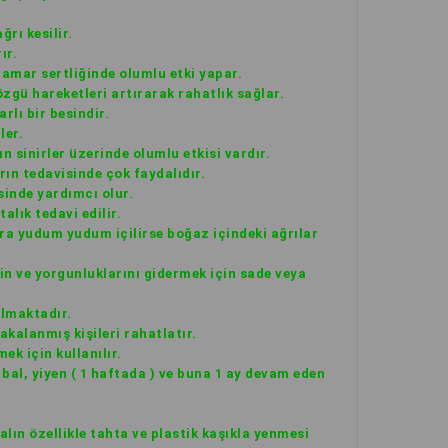
ğrı kesilir.
ır.
damar sertliğinde olumlu etki yapar.
özgü hareketleri artırarak rahatlık sağlar.
rlı bir besindir.
ler.
n sinirler üzerinde olumlu etkisi vardır.
rın tedavisinde çok faydalıdır.
sinde yardımcı olur.
alık tedavi edilir.
onra yudum yudum içilirse boğaz içindeki ağrılar
in ve yorgunluklarını gidermek için sade veya
ılmaktadır.
akalanmış kişileri rahatlatır.
ek için kullanılır.
o bal, yiyen ( 1 haftada ) ve buna 1 ay devam eden
lın özellikle tahta ve plastik kaşıkla yenmesi