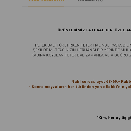
ÜRÜNLERİMİZ FATURALIDIR. ÖZEL 
PETEK BALI TÜKETİRKEN PETEK HALİNDE PASTA DİLİ
ŞEKİLDE MUTFAĞINIZIN HERHANGİ BİR YERİNDE MUHA
KABINA KOYULAN PETEK BAL ZAMANLA ALTA DOĞRU S
Nahl suresi, ayet 68-69:- Rabb
- Sonra meyvaların her türünden ye ve Rabbi'nİn yoll
"Kim, her ay üç g