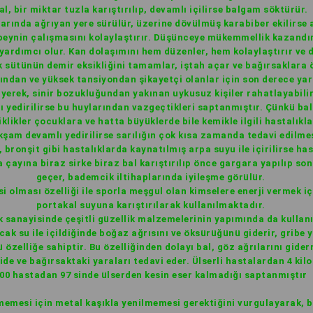
al, bir miktar tuzla karıştırılıp, devamlı içilirse balgam söktürür.
ılarında ağrıyan yere sürülür, üzerine dövülmüş karabiber ekilirse a
 beynin çalışmasını kolaylaştırır. Düşünceye mükemmellik kazandır
yardımcı olur. Kan dolaşımını hem düzenler, hem kolaylaştırır ve 
ek sütünün demir eksikliğini tamamlar, iştah açar ve bağırsaklara 
sından ve yüksek tansiyondan şikayetçi olanlar için son derece yara
yiyerek, sinir bozukluğundan yakınan uykusuz kişiler rahatlayabilir
ı yedirilirse bu huylarından vazgeçtikleri saptanmıştır. Çünkü balı
likler çocuklara ve hatta büyüklerde bile kemikle ilgili hastalıkla
şam devamlı yedirilirse sarılığın çok kısa zamanda tedavi edilme
bronşit gibi hastalıklarda kaynatılmış arpa suyu ile içirilirse hast
a çayına biraz sirke biraz bal karıştırılıp önce gargara yapılıp s
geçer, bademcik iltihaplarında iyileşme görülür.
 olması özelliği ile sporla meşgul olan kimselere enerji vermek iç
portakal suyuna karıştırılarak kullanılmaktadır.
k sanayisinde çeşitli güzellik malzemelerinin yapımında da kullan
cak su ile içildiğinde boğaz ağrısını ve öksürüğünü giderir, gribe y
özelliğe sahiptir. Bu özelliğinden dolayı bal, göz ağrılarını giderm
Mide ve bağırsaktaki yaraları tedavi eder. Ülserli hastalardan 4 kil
00 hastadan 97 sinde ülserden kesin eser kalmadığı saptanmıştır
memesi için metal kaşıkla yenilmemesi gerektiğini vurgulayarak, ba