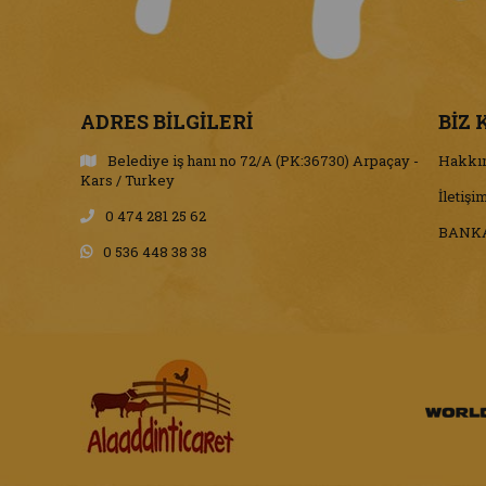
ADRES BİLGİLERİ
BİZ 
Belediye iş hanı no 72/A (PK:36730) Arpaçay -
Hakkı
Kars / Turkey
İletişi
0 474 281 25 62
BANKA
0 536 448 38 38