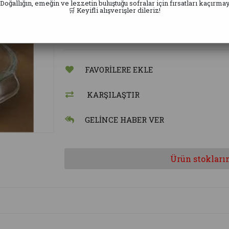
Alaaddin Ticaret
 Doğallığın, emeğin ve lezzetin buluştuğu sofralar için fırsatları kaçırmay
🛒 Keyifli alışverişler dileriz!
Köy Kaymağı 500 GR
FAVORILERE EKLE
KARŞILAŞTIR
GELINCE HABER VER
Ürün stokları