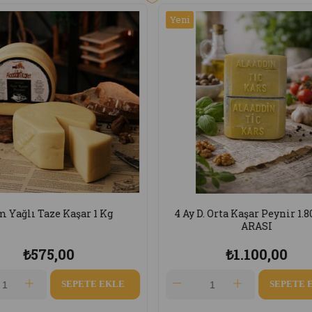
Yeni
Ürün
4 Ay D. Orta Kaşar Peynir 1.80/2 KG
Tam Yağl
ARASI
₺1.100,00
SEPETE EKLE