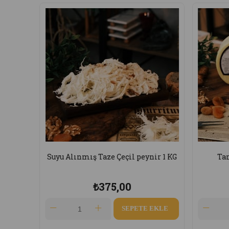
Taze Çeçil peynir 1 KG
Tam Yağlı Taze Kaşar 1 Kg
₺375,00
₺575,00
SEPETE EKLE
SEPETE EKLE