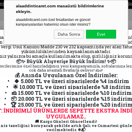
ERİŞLERDE ÜCRETSİZ KARGO SALI VE CUMARTESİ GÜNLERİ KARG
alaaddinticaret.com masaüstü bildirimlerine
ekleyin.
alaaddinticaret.com özel fırsatlardan ve güncel
kampanyalardan haberiniz olsun ister misiniz?
Kıymetli müşterimiz,
Daha Sonra
Evet
atı gereği, belirli tutarın üzerindeki siparişlerde fatura düze
in T.C. kimlik numarası veya vergi numarası alınması zorunlud
 Vergi Usul Kanunu Madde 230 ve 232 kapsamında yer alan fat
lı
Kars Peyniri
Kars Kaz Eti
Kars Yağ
yükümlülüklerinden kaynaklanmaktadır.
Ürünleri
iniz yalnızca bu amaçla kullanılmakta olup, gizliliğiniz korun
📦✨ Büyük Alışverişe Büyük İndirim! ✨📦
terilerimize özel hazırladığımız yeni kampanyamızla, sofralarınıza lez
çok daha avantajlı fiyatlarla geliyor! 🧀🌿
💰 Anında Uygulanan Özel İndirimler:
• 🍀 5.000 TL ve üzeri siparişlerde %4 indirim
• 🌟 10.000 TL ve üzeri siparişlerde %8 indirim
• 🧀 15.000 TL ve üzeri siparişlerde %10 indirim
• 📦 20.000 TL ve üzeri siparişlerde %15 indiri
• 🏆 25.000 TL ve üzeri siparişlerde %20 indiri
: İNDİRİMLİ ÜRÜNLERDE SEPETTE EKSTRA İND
UYGULAMAZ..
🚚 Kargo Günleri Güncellendi!
iniz tazeliğini koruyacak şekilde artık Salı ve Cumartesi günl
verilmektedir. ❄📬