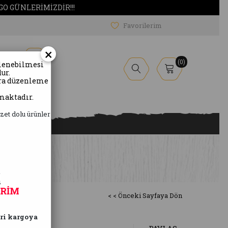
O GÜNLERİMİZDİR!!!
Favorilerim
×
0
nlenebilmesi
ur.
ura düzenleme
Yöresel
Ürünler
maktadır.
zet dolu ürünler
m
m
İRİM
< < Önceki Sayfaya Dön
eri kargoya