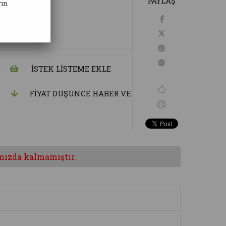
PAYLAŞ
ın.
İSTEK LISTEME EKLE
FIYAT DÜŞÜNCE HABER VER
mızda kalmamıştır.