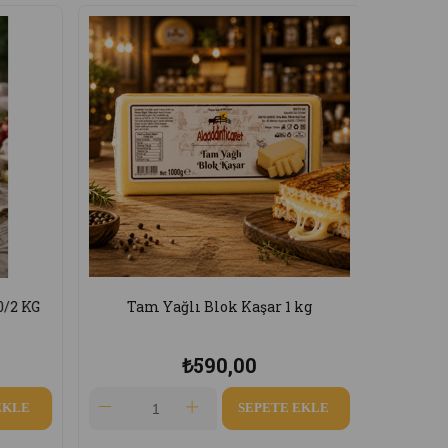
ı Blok Kaşar 1 kg
Tam Yağlı Taze kaşar 1.85/ 2 KG Ara
₺590,00
₺1.125,00
SEPETE EKLE
SEPETE EKLE