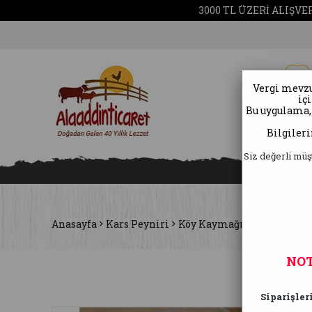
3000 TL ÜZERİ ALIŞV
Vergi mevzu
iç
Bu uygulama,
Kars Ba
Bilgiler
Siz değerli müş
Anasayfa
Kars Peyniri
Köy Kaymağı 500 GR
NOT
Siparişler