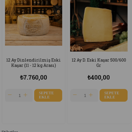
Ürün
Ay Dinlendirilmiş Eski
12 Ay D. Eski Kaşar 500/600
4 A
aşar (11 - 12 kg Arası)
Gr
₺7.760,00
₺400,00
SEPETE
SEPETE
EKLE
EKLE