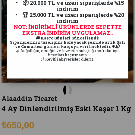
• 📦 20.000 TL ve üzeri siparişlerde %15
indirim
• 🏆 25.000 TL ve üzeri siparişlerde %20
indirim
NOT: İNDİRİMLİ ÜRÜNLERDE SEPETTE
EKSTRA İNDİRİM UYGULAMAZ..
🚚 Kargo Günleri Güncellendi!
Siparişleriniz tazeliğini koruyacak şekilde artık Salı
ve Cumartesi günleri kargoya verilmektedir. ❄📬
🌿 Doğallığın, emeğin ve lezzetin buluştuğu sofralar için
fırsatları kaçırmayın.
🛒 Keyifli alışverişler dileriz!
Alaaddin Ticaret
4 Ay Dinlendirilmiş Eski Kaşar 1 Kg
₺650,00