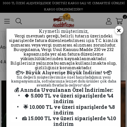
3000 TL ÜZERİ ALIŞVERİŞLERDE ÜCRETSİZ KARGO SALI VE CUMARTESİ GÜNLERİ
KARGO GÜNLERİMİZDİR!!!
0
×
Kıymetli müşterimiz,
Vergi mevzuatı gereği, belirli tutarın üzerindeki
siparişlerde fatura düzenlenebilmesi için T.C. kimlik
numarası veya vergi numarası alınması zorunludur.
Anasayfa
Kars Eski Kaşar Peyniri
Bu uygulama, Vergi Usul Kanunu Madde 230 ve 232
kapsamında yer alan fatura düzenleme
yükümlülüklerinden kaynaklanmaktadır.
4 Ay Dinlendirilmiş Eski Kaşar 1 Kg
Bilgileriniz yalnızca bu amaçla kullanılmakta olup,
gizliliğiniz korunmaktadır.
📦✨ Büyük Alışverişe Büyük İndirim! ✨📦
Siz değerli müşterilerimize özel hazırladığımız yeni
kampanyamızla, sofralarınıza lezzet dolu ürünler çok daha
avantajlı fiyatlarla geliyor! 🧀🌿
💰 Anında Uygulanan Özel İndirimler:
• 🍀 5.000 TL ve üzeri siparişlerde %4
indirim
• 🌟 10.000 TL ve üzeri siparişlerde %8
indirim
• 🧀 15.000 TL ve üzeri siparişlerde %10
indirim