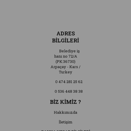
ADRES
BİLGİLERİ
Belediye iş
hanı no 72/A
(PK:36730)
Arpaçay - Kars /
Turkey
0 474 281 25 62
0 536 448 38 38
BİZ KİMİZ ?
Hakkımızda
İletişim