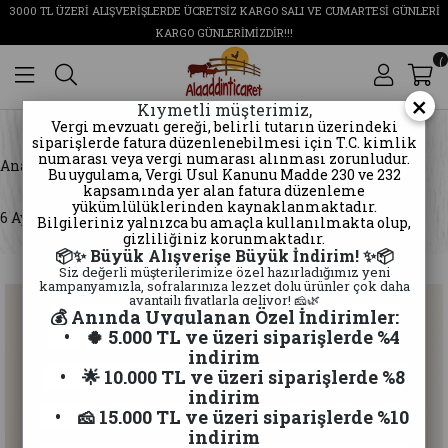
3000 TL ÜZERİ ALIŞVERİŞLERDE ÜCRETSİZ KARGO SALI VE CUMARTESİ GÜNLERİ
KARGO GÜNLERİMİZDİR!!!
0
×
Kıymetli müşterimiz,
Vergi mevzuatı gereği, belirli tutarın üzerindeki
siparişlerde fatura düzenlenebilmesi için T.C. kimlik
numarası veya vergi numarası alınması zorunludur.
Anasayfa
Kars Peyniri
Çeçil Peynir
Bu uygulama, Vergi Usul Kanunu Madde 230 ve 232
kapsamında yer alan fatura düzenleme
yükümlülüklerinden kaynaklanmaktadır.
6 Ay Dinlendirilmiş Eski kaşar 11.50/12Kg Arası
Bilgileriniz yalnızca bu amaçla kullanılmakta olup,
gizliliğiniz korunmaktadır.
📦✨ Büyük Alışverişe Büyük İndirim! ✨📦
Siz değerli müşterilerimize özel hazırladığımız yeni
kampanyamızla, sofralarınıza lezzet dolu ürünler çok daha
avantajlı fiyatlarla geliyor! 🧀🌿
💰 Anında Uygulanan Özel İndirimler:
• 🍀 5.000 TL ve üzeri siparişlerde %4
indirim
• 🌟 10.000 TL ve üzeri siparişlerde %8
indirim
• 🧀 15.000 TL ve üzeri siparişlerde %10
indirim