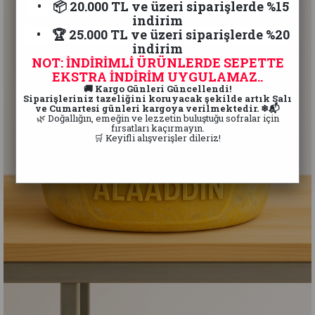
• 📦 20.000 TL ve üzeri siparişlerde %15
indirim
• 🏆 25.000 TL ve üzeri siparişlerde %20
indirim
NOT: İNDİRİMLİ ÜRÜNLERDE SEPETTE
EKSTRA İNDİRİM UYGULAMAZ..
🚚 Kargo Günleri Güncellendi!
Siparişleriniz tazeliğini koruyacak şekilde artık Salı
ve Cumartesi günleri kargoya verilmektedir. ❄📬
🌿 Doğallığın, emeğin ve lezzetin buluştuğu sofralar için
fırsatları kaçırmayın.
🛒 Keyifli alışverişler dileriz!