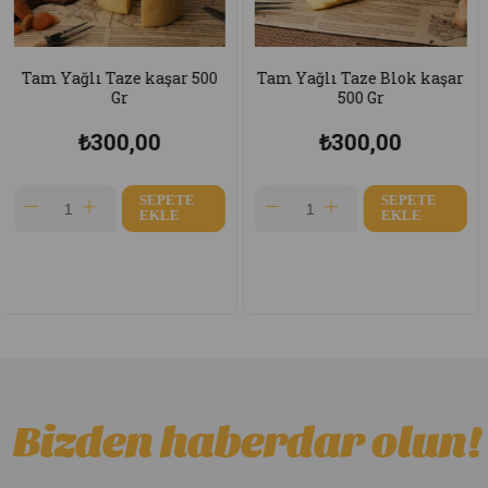
Yağlı Taze kaşar 500
Tam Yağlı Taze Blok kaşar
Köy T
Gr
500 Gr
₺300,00
₺300,00
SEPETE
SEPETE
EKLE
EKLE
Bizden haberdar olun!