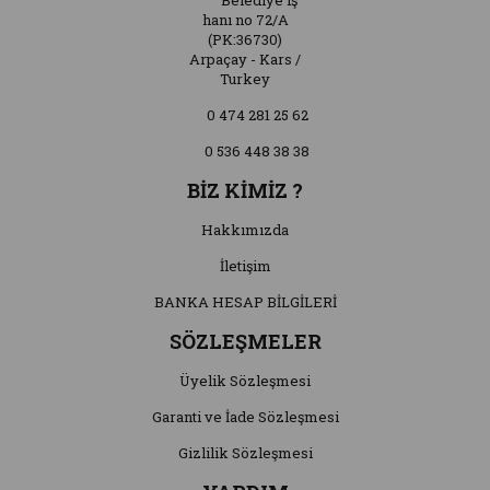
Belediye iş
hanı no 72/A
(PK:36730)
Arpaçay - Kars /
Turkey
0 474 281 25 62
0 536 448 38 38
BİZ KİMİZ ?
Hakkımızda
İletişim
BANKA HESAP BİLGİLERİ
SÖZLEŞMELER
Üyelik Sözleşmesi
Garanti ve İade Sözleşmesi
Gizlilik Sözleşmesi